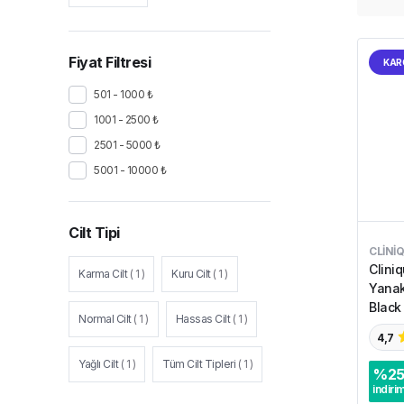
Fiyat Filtresi
KAR
501 - 1000 ₺
1001 - 2500 ₺
2501 - 5000 ₺
5001 - 10000 ₺
Cilt Tipi
CLINI
Clini
Karma Cilt
(
1
)
Kuru Cilt
(
1
)
Yanak
Black
Normal Cilt
(
1
)
Hassas Cilt
(
1
)
4,7
Yağlı Cilt
(
1
)
Tüm Cilt Tipleri
(
1
)
%
2
indiri