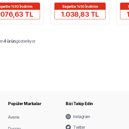
epette %10 İndirim
Sepette %10 İndirim
.076,63 TL
1.038,83 TL
en
4
ürün
gösteriliyor.
Popüler Markalar
Bizi Takip Edin
Instagram
Avene
Twitter
Ducray