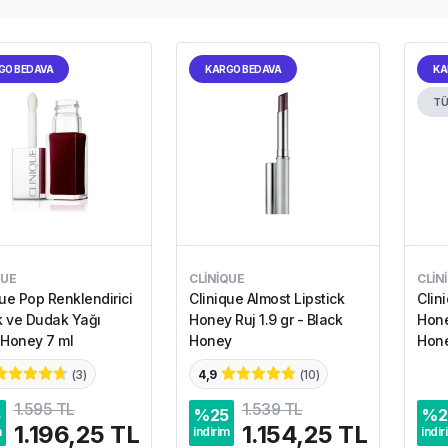
GO BEDAVA
KARGO BEDAVA
KA
TÜ
QUE
CLINIQUE
CLIN
que Pop Renklendirici
Clinique Almost Lipstick
Clin
 ve Dudak Yağı
Honey Ruj 1.9 gr - Black
Hone
 Honey 7 ml
Honey
Hon
(
3
)
4,9
(
10
)
1.595 TL
1.539 TL
5
%
25
%
2
1.196,25 TL
1.154,25 TL
m
indirim
indir