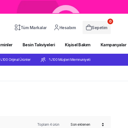
0
Tüm Markalar
Hesabım
Sepetim
aminler
Besin Takviyeleri
Kişisel Bakım
Kampanyalar
%100 Orijinal Ürünler
%100 Müşteri Memnuniyeti
Toplam
4
ürün