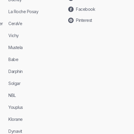
Facebook
La Roche Posay
Pinterest
er
CeraVe
Vichy
Mustela
Babe
Darphin
Solgar
NBL
Youplus
Klorane
Dynavit