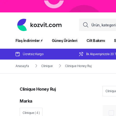
Flaş İndirimler ⚡️
Güneş Ürünleri
Cilt Bakımı
S
Ücretsiz Kargo
İlk Alışverişinizde 20 
Anasayfa
Clinique
Clinique Honey Ruj
Clinique Honey Ruj
Cliniqu
Marka
Clinique
(
4
)