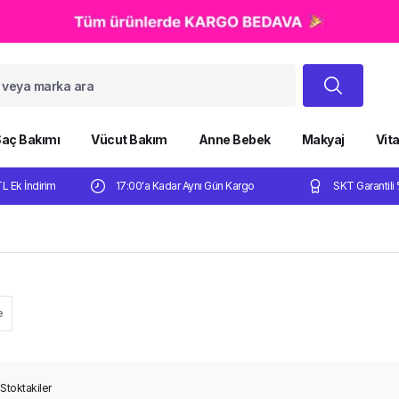
aç Bakımı
Vücut Bakım
Anne Bebek
Makyaj
Vit
TL Ek İndirim
17:00'a Kadar Aynı Gün Kargo
SKT Garantili 
e
Stoktakiler