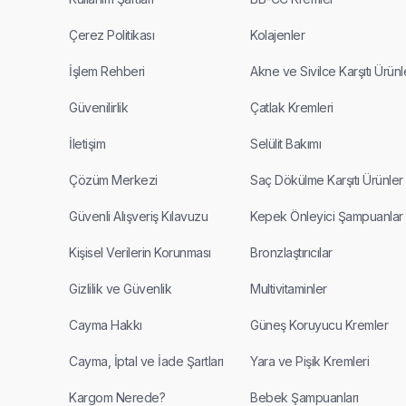
Çerez Politikası
Kolajenler
İşlem Rehberi
Akne ve Sivilce Karşıtı Ürünl
Güvenilirlik
Çatlak Kremleri
İletişim
Selülit Bakımı
Çözüm Merkezi
Saç Dökülme Karşıtı Ürünler
Güvenli Alışveriş Kılavuzu
Kepek Önleyici Şampuanlar
Kişisel Verilerin Korunması
Bronzlaştırıcılar
Gizlilik ve Güvenlik
Multivitaminler
Cayma Hakkı
Güneş Koruyucu Kremler
Cayma, İptal ve İade Şartları
Yara ve Pişik Kremleri
Kargom Nerede?
Bebek Şampuanları