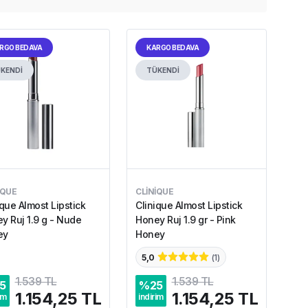
RGO BEDAVA
KARGO BEDAVA
KENDİ
TÜKENDİ
IQUE
CLINIQUE
ique Almost Lipstick
Clinique Almost Lipstick
y Ruj 1.9 g - Nude
Honey Ruj 1.9 gr - Pink
ey
Honey
5,0
(
1
)
1.539 TL
1.539 TL
5
%
25
1.154,25 TL
1.154,25 TL
im
indirim