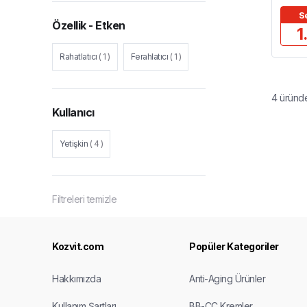
S
Özellik - Etken
1
Rahatlatıcı
(
1
)
Ferahlatıcı
(
1
)
4
üründ
Kullanıcı
Yetişkin
(
4
)
Filtreleri temizle
Kozvit.com
Popüler Kategoriler
Hakkımızda
Anti-Aging Ürünler
Kullanım Şartları
BB-CC Kremler