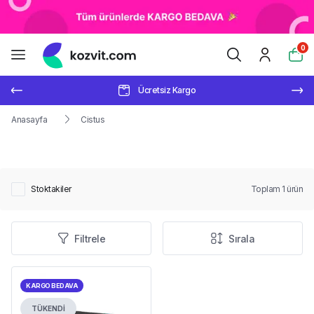
0
Ücretsiz Kargo
Anasayfa
Cistus
Stoktakiler
Toplam
1
ürün
Filtrele
Sırala
KARGO BEDAVA
TÜKENDİ