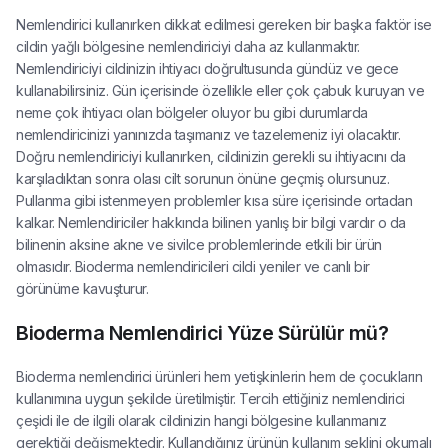
Nemlendirici kullanırken dikkat edilmesi gereken bir başka faktör ise
cildin yağlı bölgesine nemlendiriciyi daha az kullanmaktır.
Nemlendiriciyi cildinizin ihtiyacı doğrultusunda gündüz ve gece
kullanabilirsiniz. Gün içerisinde özellikle eller çok çabuk kuruyan ve
neme çok ihtiyacı olan bölgeler oluyor bu gibi durumlarda
nemlendiricinizi yanınızda taşımanız ve tazelemeniz iyi olacaktır.
Doğru nemlendiriciyi kullanırken, cildinizin gerekli su ihtiyacını da
karşıladıktan sonra olası cilt sorunun önüne geçmiş olursunuz.
Pullanma gibi istenmeyen problemler kısa süre içerisinde ortadan
kalkar. Nemlendiriciler hakkında bilinen yanlış bir bilgi vardır o da
bilinenin aksine akne ve sivilce problemlerinde etkili bir ürün
olmasıdır. Bioderma nemlendiricileri cildi yeniler ve canlı bir
görünüme kavuşturur.
Bioderma Nemlendirici Yüze Sürülür mü?
Bioderma nemlendirici ürünleri hem yetişkinlerin hem de çocukların
kullanımına uygun şekilde üretilmiştir. Tercih ettiğiniz nemlendirici
çeşidi ile de ilgili olarak cildinizin hangi bölgesine kullanmanız
gerektiği değişmektedir. Kullandığınız ürünün kullanım şeklini okumalı