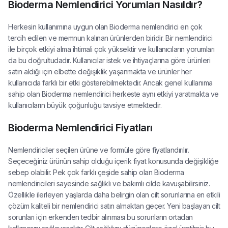
Bioderma Nemlendirici Yorumları Nasıldır?
Herkesin kullanımına uygun olan Bioderma nemlendirici en çok
tercih edilen ve memnun kalınan ürünlerden biridir. Bir nemlendirici
ile birçok etkiyi alma ihtimali çok yüksektir ve kullanıcıların yorumları
da bu doğrultudadır. Kullanıcılar istek ve ihtiyaçlarına göre ürünleri
satın aldığı için elbette değişiklik yaşanmakta ve ürünler her
kullanıcıda farklı bir etki gösterebilmektedir. Ancak genel kullanıma
sahip olan Bioderma nemlendirici herkeste aynı etkiyi yaratmakta ve
kullanıcıların büyük çoğunluğu tavsiye etmektedir.
Bioderma Nemlendirici Fiyatları
Nemlendiriciler seçilen ürüne ve formüle göre fiyatlandırılır.
Seçeceğiniz ürünün sahip olduğu içerik fiyat konusunda değişikliğe
sebep olabilir. Pek çok farklı çeşide sahip olan Bioderma
nemlendiricileri sayesinde sağlıklı ve bakımlı cilde kavuşabilirsiniz.
Özellikle ilerleyen yaşlarda daha belirgin olan cilt sorunlarına en etkili
çözüm kaliteli bir nemlendirici satın almaktan geçer. Yeni başlayan cilt
sorunları için erkenden tedbir alınması bu sorunların ortadan