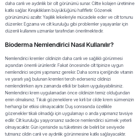
daha canlı ve aydınlık bir cilt görünümü sunar. Ciltte kolajen üretimine
katkı sağlar. Kırışıklıkların büyüklüğünü hafifletir. Gözenek
görünümünü azaltır. Yaşlılık lekeleriyle mücadele eder ve cilt tonunu
düzenler. Egzama ve cilt kuruluğu gibi problemler yaşayanlar için
düzenli kullanımı uzmanlar tarafından önerilmektedir.
Bioderma Nemlendirici Nasıl Kullanılır?
Nemlendirici kremler cildinizin daha canlı ve sağlıklı görünmesi
açısından önemli ürünlerdir. Fakat öncesinde cilt tipinize uygun
nemlendirici seçimi yapmanız gerekir. Daha sonra içeriğinde vitamin
ve yararlı yağ bulunan kremleri tercih ederseniz cildinizi
nemlendirirken aynı zamanda etkili bir bakım uygulayabilirsiniz.
Nemlendirici krem uygulamadan önce cildinizin temiz olduğundan
emin olmalısınız. Tıkalı gözeneklere ve kirli bir cilde krem sürmenizin
herhangi bir etkisi olmayacaktır. Duş sonrasında özellikle
gözenekler tıkalı olmadığı için uygulamayı o anda yapmanız tavsiye
edilir. Cilt kuruluğu yaşıyorsanız sadece nemlendirici sürmek yeterli
olmayacaktır. Gün içerisinde su tüketimini de belirli bir seviyede
tutmanız cildin canlı ve aydınlık görünmesine katkı sağlayacaktır.