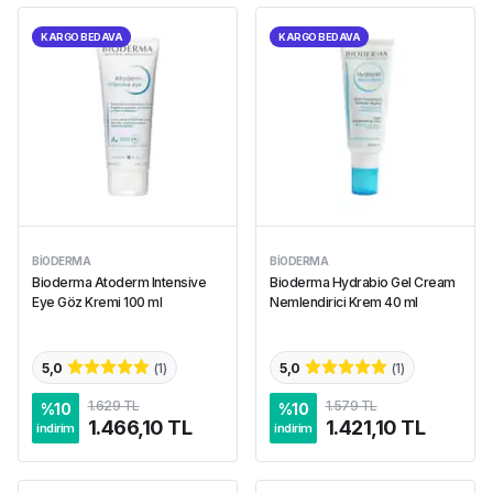
KARGO BEDAVA
KARGO BEDAVA
BIODERMA
BIODERMA
Bioderma Atoderm Intensive
Bioderma Hydrabio Gel Cream
Eye Göz Kremi 100 ml
Nemlendirici Krem 40 ml
5,0
(
1
)
5,0
(
1
)
1.629 TL
1.579 TL
%
10
%
10
1.466,10 TL
1.421,10 TL
indirim
indirim