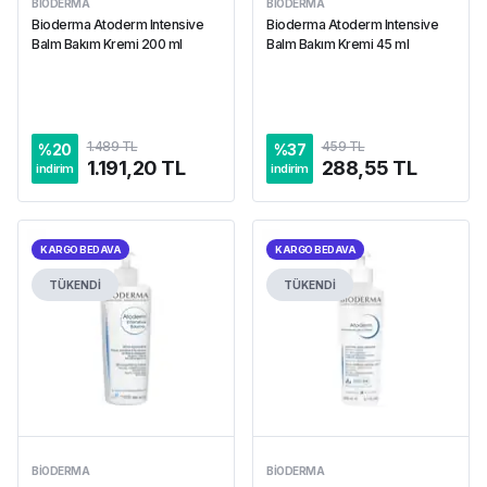
BIODERMA
BIODERMA
Bioderma Atoderm Intensive
Bioderma Atoderm Intensive
Balm Bakım Kremi 200 ml
Balm Bakım Kremi 45 ml
1.489 TL
459 TL
%
20
%
37
1.191,20 TL
288,55 TL
indirim
indirim
KARGO BEDAVA
KARGO BEDAVA
TÜKENDİ
TÜKENDİ
BIODERMA
BIODERMA