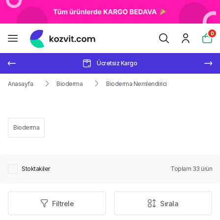
0
Ücretsiz Kargo
Anasayfa
Bioderma
Bioderma Nemlendirici
Bioderma
Stoktakiler
Toplam
33
ürün
Filtrele
Sırala