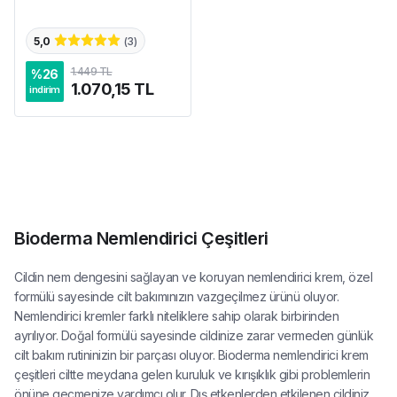
5,0
(
3
)
1.449 TL
%
26
1.070,15 TL
indirim
Bioderma Nemlendirici Çeşitleri
Cildin nem dengesini sağlayan ve koruyan nemlendirici krem, özel
formülü sayesinde cilt bakımınızın vazgeçilmez ürünü oluyor.
Nemlendirici kremler farklı niteliklere sahip olarak birbirinden
ayrılıyor. Doğal formülü sayesinde cildinize zarar vermeden günlük
cilt bakım rutininizin bir parçası oluyor. Bioderma nemlendirici krem
çeşitleri ciltte meydana gelen kuruluk ve kırışıklık gibi problemlerin
önüne geçmenize yardımcı olur. Dış etkenlerden etkilenen cildiniz