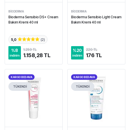
BIODERMA
BIODERMA
Bioderma Sensibio DS+ Cream
Bioderma Sensibio Light Cream
Bakım Kremi 40 ml
Bakım Kremi 40 ml
5,0
(
2
)
1.259 TL
220 TL
%
8
%
20
1.158,28 TL
176 TL
indirim
indirim
KARGO BEDAVA
KARGO BEDAVA
TÜKENDİ
TÜKENDİ