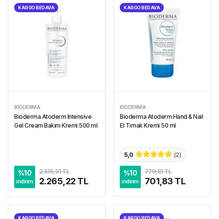
KARGO BEDAVA
KARGO BEDAVA
BIODERMA
BIODERMA
Bioderma Atoderm Intensive
Bioderma Atoderm Hand & Nail
Gel Cream Bakım Kremi 500 ml
El Tırnak Kremi 50 ml
5,0
(
2
)
2.516,91 TL
779,81 TL
%
10
%
10
2.265,22 TL
701,83 TL
indirim
indirim
KARGO BEDAVA
KARGO BEDAVA