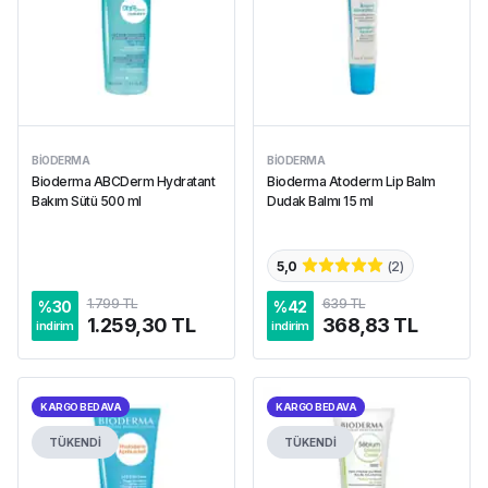
BIODERMA
BIODERMA
Bioderma ABCDerm Hydratant
Bioderma Atoderm Lip Balm
Bakım Sütü 500 ml
Dudak Balmı 15 ml
5,0
(
2
)
1.799 TL
639 TL
%
30
%
42
1.259,30 TL
368,83 TL
indirim
indirim
KARGO BEDAVA
KARGO BEDAVA
TÜKENDİ
TÜKENDİ