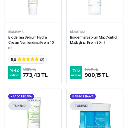
BIODERMA
BIODERMA
Bioderma Sebium Hydra
Bioderma Sebium Mat Control
Cream Nemlendirici Krem 40
Matlaştırıcı Krem 30 ml
ml
5,0
(
2
)
1.329 TL
1.059 TL
%
42
%
15
773,43 TL
900,15 TL
indirim
indirim
KARGO BEDAVA
KARGO BEDAVA
TÜKENDİ
TÜKENDİ