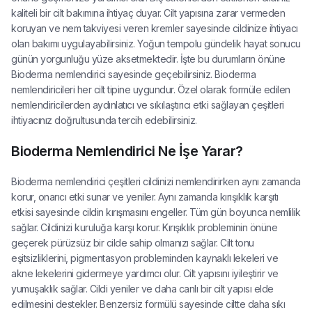
kaliteli bir cilt bakımına ihtiyaç duyar. Cilt yapısına zarar vermeden
koruyan ve nem takviyesi veren kremler sayesinde cildinize ihtiyacı
olan bakımı uygulayabilirsiniz. Yoğun tempolu gündelik hayat sonucu
günün yorgunluğu yüze aksetmektedir. İşte bu durumların önüne
Bioderma nemlendirici sayesinde geçebilirsiniz. Bioderma
nemlendiricileri her cilt tipine uygundur. Özel olarak formüle edilen
nemlendiricilerden aydınlatıcı ve sıkılaştırıcı etki sağlayan çeşitleri
ihtiyacınız doğrultusunda tercih edebilirsiniz.
Bioderma Nemlendirici Ne İşe Yarar?
Bioderma nemlendirici çeşitleri cildinizi nemlendirirken aynı zamanda
korur, onarıcı etki sunar ve yeniler. Aynı zamanda kırışıklık karşıtı
etkisi sayesinde cildin kırışmasını engeller. Tüm gün boyunca nemlilik
sağlar. Cildinizi kuruluğa karşı korur. Kırışıklık probleminin önüne
geçerek pürüzsüz bir cilde sahip olmanızı sağlar. Cilt tonu
eşitsizliklerini, pigmentasyon probleminden kaynaklı lekeleri ve
akne lekelerini gidermeye yardımcı olur. Cilt yapısını iyileştirir ve
yumuşaklık sağlar. Cildi yeniler ve daha canlı bir cilt yapısı elde
edilmesini destekler. Benzersiz formülü sayesinde ciltte daha sıkı