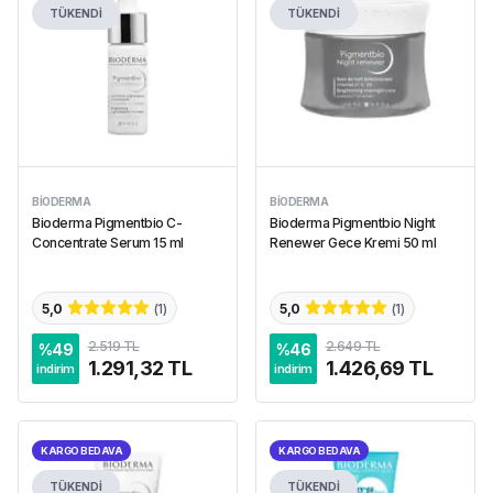
TÜKENDİ
TÜKENDİ
BIODERMA
BIODERMA
Bioderma Pigmentbio C-
Bioderma Pigmentbio Night
Concentrate Serum 15 ml
Renewer Gece Kremi 50 ml
5,0
(
1
)
5,0
(
1
)
2.519 TL
2.649 TL
%
49
%
46
1.291,32 TL
1.426,69 TL
indirim
indirim
KARGO BEDAVA
KARGO BEDAVA
TÜKENDİ
TÜKENDİ