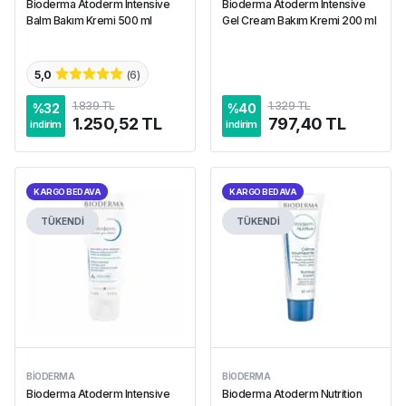
Bioderma Atoderm Intensive
Bioderma Atoderm Intensive
Balm Bakım Kremi 500 ml
Gel Cream Bakım Kremi 200 ml
5,0
(
6
)
1.839 TL
1.329 TL
%
32
%
40
1.250,52 TL
797,40 TL
indirim
indirim
KARGO BEDAVA
KARGO BEDAVA
TÜKENDİ
TÜKENDİ
BIODERMA
BIODERMA
Bioderma Atoderm Intensive
Bioderma Atoderm Nutrition