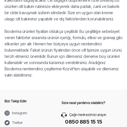
kalkmasını sağlayacaktır. Cilt sağlığını düşünenlere özel üretilmiş bu
ürünleri cilt bakım rutininize ekleyerek daha parlak, canlı ve bakımlı
bir cilde kavuşmak sizlerin elindedir. Size en uygun olan kreme
ulaşıp cilt bakımınız yapabilir ve dış faktörlerden korunabilirsiniz.
Bioderma ürünleri fiyatları oldukça çeşitlidir. Bu çeşitliliğe sebebiyet
veren faktörler arasında ürünün içeriği, formülü, etkisi ve gramajı gibi
etkenler yer alır. Hemen her bütçeye uygun nemlendirici
bulunmaktadır. Fakat ürünün fiyatından önce cilt tipinize uygun ürünü
tercih etmeniz önemlidir. Bunun için dilerseniz deneme boy ürünleri
kullanabilir ve sonrasında kararınızı verebilirsiniz. Aradığınız
Bioderma nemlendirici çeşitlerine Kozvit’ten ulaşabilir ve dilerseniz
satın alabilirsiniz.
Bizi Takip Edin
Size nasıl yardımcı olabiliriz?
Instagram
Çağrı merkezimizi arayın
0850 885 15 15
Twitter