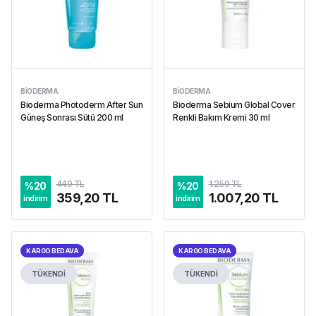
BIODERMA
BIODERMA
Bioderma Photoderm After Sun
Bioderma Sebium Global Cover
Güneş Sonrası Sütü 200 ml
Renkli Bakım Kremi 30 ml
449 TL
1.259 TL
%
20
%
20
359,20 TL
1.007,20 TL
indirim
indirim
KARGO BEDAVA
KARGO BEDAVA
TÜKENDİ
TÜKENDİ