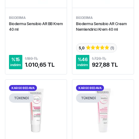
BIODERMA
BIODERMA
Bioderma Sensibio AR BB Krem
Bioderma Sensibio AR Cream
40 ml
Nemlendirici Krem 40 ml
5,0
(
1
)
1.189 TL
1.729 TL
%
15
%
46
1.010,65 TL
927,88 TL
indirim
indirim
KARGO BEDAVA
KARGO BEDAVA
TÜKENDİ
TÜKENDİ