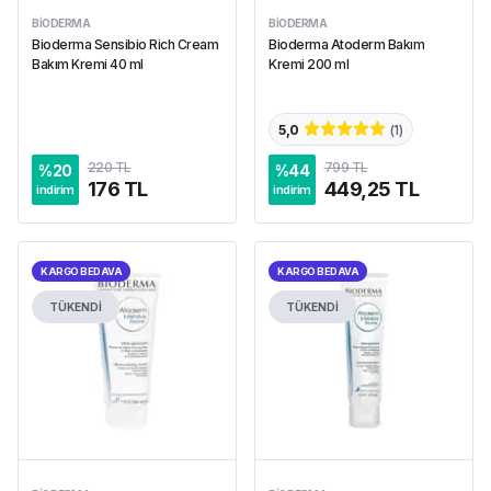
BIODERMA
BIODERMA
Bioderma Sensibio Rich Cream
Bioderma Atoderm Bakım
Bakım Kremi 40 ml
Kremi 200 ml
5,0
(
1
)
220 TL
799 TL
%
20
%
44
176 TL
449,25 TL
indirim
indirim
KARGO BEDAVA
KARGO BEDAVA
TÜKENDİ
TÜKENDİ