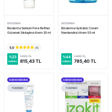
BIODERMA
BIODERMA
Bioderma Sebium Pore Refiner
Bioderma Hydrabio Cream
Gözenek Sıkılaştırıcı Krem 30 ml
Nemlendirici Krem 50 ml
5,0
(
4
)
1.059 TL
1.409 TL
%
23
%
44
815,43 TL
785,40 TL
indirim
indirim
KARGO BEDAVA
KARGO BEDAVA
TÜKENDİ
TÜKENDİ