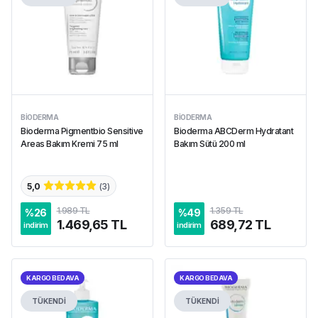
BIODERMA
BIODERMA
Bioderma Pigmentbio Sensitive
Bioderma ABCDerm Hydratant
Areas Bakım Kremi 75 ml
Bakım Sütü 200 ml
5,0
(
3
)
1.989 TL
1.359 TL
%
26
%
49
1.469,65 TL
689,72 TL
indirim
indirim
KARGO BEDAVA
KARGO BEDAVA
TÜKENDİ
TÜKENDİ