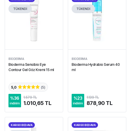
TÜKENDİ
TÜKENDİ
BIODERMA
BIODERMA
Bioderma Sensibio Eye
Bioderma Hydrabio Serum 40
Contour Gel Göz Kremi 15 ml
ml
5,0
(
5
)
1.579 TL
1.139 TL
%
36
%
23
1.010,65 TL
878,90 TL
indirim
indirim
KARGO BEDAVA
KARGO BEDAVA