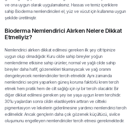
ve ona uygun olarak uygulamalısınız. Hassas ve temiz içeriklere
sahip Bioderma nemlendiricileri el, yüz ve vücut için kullanıma uygun
şekilde üretilmiştir.
Bioderma Nemlendirici Alırken Nelere Dikkat
Etmeliyiz?
Nemlendirici alırken dikkat edilmesi gereken ilk şey cilt tipinize
uygun olup olmadığıdır. Kuru cilde sahip bireyler yoğun
nemlendirme etkisine sahip ürünler, normal ve yağlı cilde sahip
bireyler daha hafif, gözenekleri tıkamayacak ve yağ oranını
dengeleyecek nemlendiriciler tercih etmelidir. Aynı zamanda
nemlendirici seçimi yaparken güneş koruma faktörlü krem tercih
etmek hem pratik hem de cilt sağlığı için iyi bir tercih olacaktır. Bir
diğer dikkat edilmesi gereken şey ise yaşa uygun krem tercihidir.
30’lu yaşlardan sonra cildin elastikiyetini arttıran ve ciltteki
pigmentasyon ve lekelerin giderilmesine yardımcı nemlendirici tercih
edilmelidir. Ancak gençlerin daha çok gözenek küçültücü, sivilce
oluşumunu engelleyen nemlendiriciler tercih etmesi gerekmektedir.