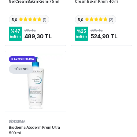
Gel Cream Bakım Kremi 75 ml
Cream Bakım Kremi 40 ml
5,0
(
1
)
5,0
(
2
)
919 TL
699 TL
%
47
%
25
489,30 TL
524,90 TL
indirim
indirim
KARGO BEDAVA
TÜKENDİ
BIODERMA
Bioderma Atoderm Krem Ultra
500 ml