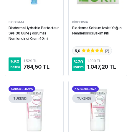
BIODERMA
BIODERMA
Bioderma Hydrabio Perfecteur
Bioderma Sebium İzokit Yoğun
SPF 30 Güneş Korumalı
Nemlendirici Bakım Kiti
Nemlendirici Krem 40 ml
5,0
(
2
)
1.529 TL
1.309 TL
%
50
%
20
764,50 TL
1.047,20 TL
indirim
indirim
KARGO BEDAVA
KARGO BEDAVA
TÜKENDİ
TÜKENDİ