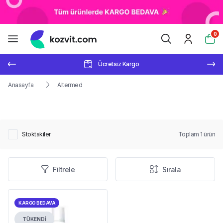
0
Ücretsiz Kargo
Anasayfa
Altermed
Stoktakiler
Toplam
1
ürün
Filtrele
Sırala
KARGO BEDAVA
TÜKENDİ