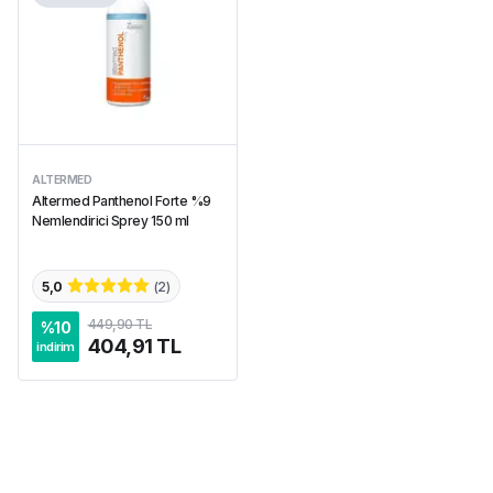
ALTERMED
Altermed Panthenol Forte %9
Nemlendirici Sprey 150 ml
5,0
(
2
)
449,90 TL
%
10
404,91 TL
indirim