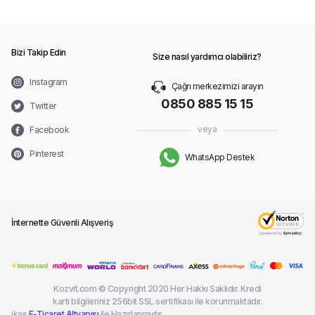
Bizi Takip Edin
Size nasıl yardımcı olabiliriz?
Instagram
Çağrı merkezimizi arayın
0850 885 15 15
Twitter
veya
Facebook
Pinterest
WhatsApp Destek
İnternette Güvenli Alışveriş
Kozvit.com © Copyright 2020 Her Hakkı Saklıdır. Kredi
kartı bilgileriniz 256bit SSL sertifikası ile korunmaktadır.
ikas
E-Ticaret Altyapısı
ile Hazırlanmıştır.